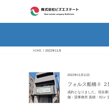
コ
ナ
ン
ビ
テ
ゲ
ン
ー
ツ
シ
へ
ョ
ス
ン
キ
に
ッ
移
HOME
2022年11月
プ
動
2022年11月11日
フォルス船橋Ⅱ ２
成約となりました。現在募集
舗・貸事務所 面積：92㎡