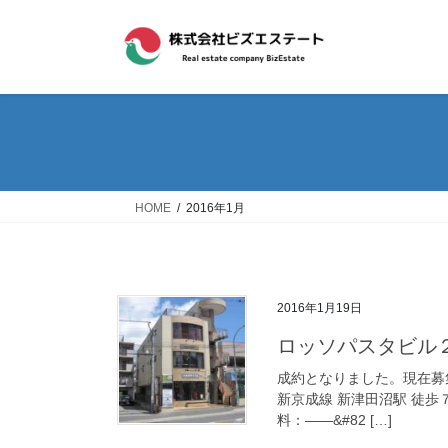
コ
ナ
ン
ビ
テ
ゲ
ン
ー
ツ
シ
へ
ョ
ス
ン
キ
に
ッ
移
HOME
2016年1月
プ
動
2016年1月19日
ロッソパスタビル
成約となりました。現在募
新京成線 新津田沼駅 徒歩７
料：——&#82 […]