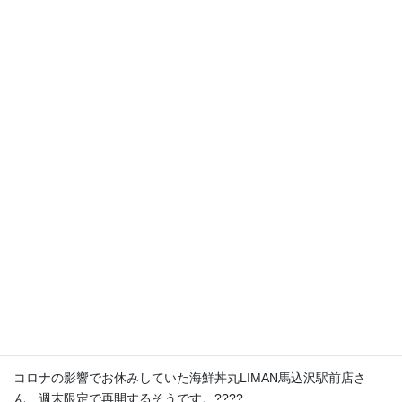
海鮮丼テイクアウト専門店
コロナの影響でお休みしていた海鮮丼丸LIMAN馬込沢駅前店さ
ん、週末限定で再開するそうです。
????