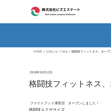
コ
ナ
ン
ビ
テ
ゲ
ン
ー
ツ
シ
へ
ョ
ス
ン
キ
に
ッ
移
HOME
お知らせ
blog
格闘技フィットネス、オープ
プ
動
2018年10月12日
格闘技フィットネス、
ファイトフット津田沼 オープンしました！
格闘技エクササイズ