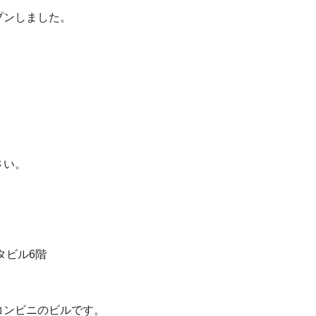
プンしました。
！
さい。
タビル6階
コンビニのビルです。