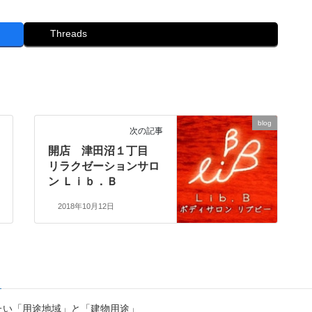
Threads
blog
次の記事
開店 津田沼１丁目
リラクゼーションサロ
ン Ｌｉｂ．Ｂ
2018年10月12日
たい「用途地域」と「建物用途」