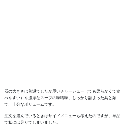
行ったのが午後７時過ぎとあって、さすがに直ぐには入れません
でした。
店内には待ち客用の椅子がありましたが席数は少ないので、食事
タイムには立って待つことを想定した方が良さそうです。
食したのは『北海道味噌炙りチャーシューらーめん』
（米味噌の辛口味噌 古くから佐渡や新潟との交流が盛んで、 佐
渡味噌に近い赤色系の濃口味噌が代表的です。 塩分濃度が高く、
辛さを感じやすい味噌です。）ＨＰより
スープの味は説明のとおり濃厚です。辛さは私は感じませんでし
た。
器の大きさは普通でしたが厚いチャーシュー（でも柔らかくて食
べやすい）や濃厚なスープの味噌味、しっかり詰まった具と麺
で、十分なボリュームです。
注文を選んでいるときはサイドメニューも考えたのですが、単品
で私には足りてしまいました。