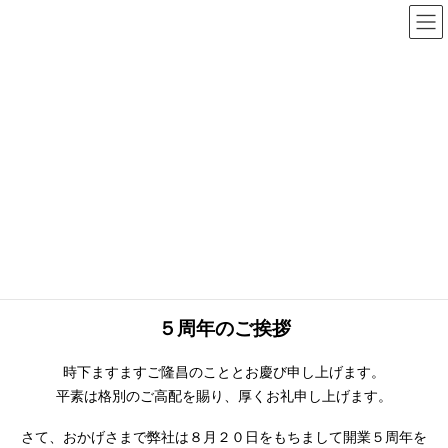
コ
ナ
ン
ビ
テ
ゲ
ン
ー
お知らせ
ツ
シ
へ
ョ
ス
ン
HOME
お知らせ
ビズエステートからのお知らせ
５周年のご挨拶
キ
に
ッ
移
プ
動
2019年9月1日
ビズエステートからのお知らせ
５周年のご挨拶
５周年のご挨拶
時下ますますご隆昌のこととお慶び申し上げます。
平素は格別のご高配を賜り、厚くお礼申し上げます。
さて、おかげさまで弊社は８月２０日をもちまして開業５周年を