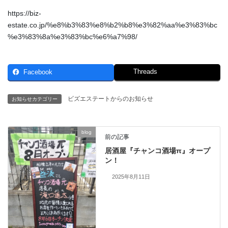
https://biz-
estate.co.jp/%e8%b3%83%e8%b2%b8%e3%82%aa%e3%83%bc
%e3%83%8a%e3%83%bc%e6%a7%98/
Threads
Facebook
ビズエステートからのお知らせ
お知らせカテゴリー
blog
前の記事
居酒屋『チャンコ酒場π』オープ
ン！
2025年8月11日