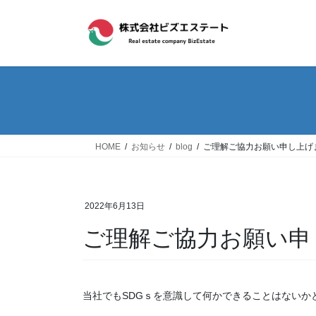
コ
ナ
ン
ビ
テ
ゲ
ン
ー
ツ
シ
へ
ョ
ス
ン
キ
に
ッ
移
HOME
お知らせ
blog
ご理解ご協力お願い申し上げ
プ
動
2022年6月13日
ご理解ご協力お願い申
当社でもSDGｓを意識して何かできることはないか