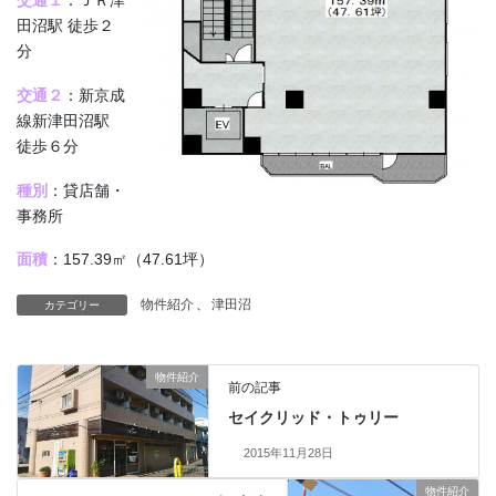
交通１
：ＪＲ津
田沼駅 徒歩２
分
交通２
：新京成
線新津田沼駅
徒歩６分
種別
：貸店舗・
事務所
面積
：157.39㎡（47.61坪）
物件紹介
、
津田沼
カテゴリー
物件紹介
前の記事
セイクリッド・トゥリー
2015年11月28日
物件紹介