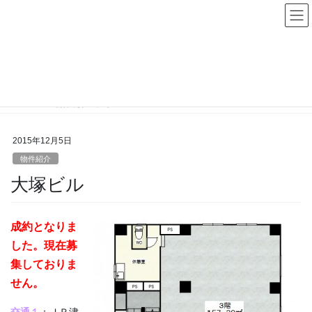
コ
ナ
ン
ビ
テ
ゲ
ン
ー
物件紹介
ツ
シ
へ
ョ
ス
ン
HOME
物件紹介
大塚ビル
キ
に
ッ
移
プ
動
2015年12月5日
物件紹介
大塚ビル
成約となりま
した。現在募
集しておりま
せん。