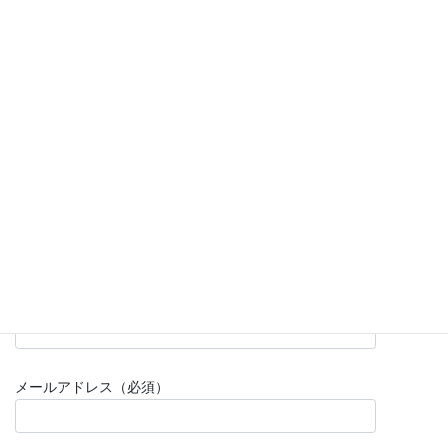
派遣業、コンサルタント、教育サービスなど多彩な業種が入居し
ています。
共益費に光熱費、事務系ごみ処理代含みます。室内禁煙（共用部
に喫煙室有り）。施設内貸し会議室、共用複合機（各有料）有
り。
使いやすく人気のあるビルなので、他へ移転せず館内で広いお部
屋に移る方や、追加で別室を借りる方もいらっしゃいます。
この物件に興味をもっていただけたらお気軽にご連絡ください！
お名前（必須）
メールアドレス（必須）