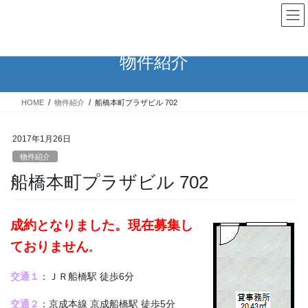
コ
ナ
ン
ビ
テ
ゲ
ン
ー
物件紹介
ツ
シ
へ
ョ
ス
ン
HOME
物件紹介
船橋本町プラザビル 702
キ
に
ッ
移
プ
動
2017年1月26日
物件紹介
船橋本町プラザビル 702
成約となりました。現在募集し
ておりません
。
交通１
：ＪＲ船橋駅 徒歩6分
交通２
：京成本線 京成船橋駅 徒歩5分