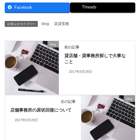
Threads
Facebook
blog
、
賃貸実務
お知らせカテゴリー
blog
前の記事
貸店舗・貸事務所探しで大事な
こと
2017年8月28日
blog
次の記事
店舗事務所の原状回復について
2017年9月28日