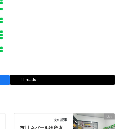
Threads
blog
次の記事
市川 ネパール物産店