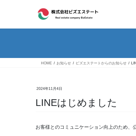
コ
ナ
ン
ビ
テ
ゲ
ン
ー
ツ
シ
へ
ョ
ス
ン
キ
に
ッ
移
HOME
お知らせ
ビズエステートからのお知らせ
L
プ
動
2024年11月4日
LINEはじめました
お客様とのコミュニケーション向上のため、公