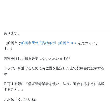
ビルの価値も上がるというもので、協力的です。
良い事ですが、じつは看板には色々な制限が付いています。
最も基本的なものとしては
千葉県屋外広告物条例（千葉県HP）
が
あります。
（船橋市は
船橋市屋外広告物条例（船橋市HP）
を定めていま
す。）
内容を詳しく知る必要はないと思いますが
トラブルを避けるためにも位置を指定した上で契約書に記載する
か
許可する際に『必ず登録業者を使い、法令に適合するように掲載
すること。』
とお伝えくださいね。