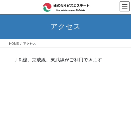
コ
ナ
ン
ビ
テ
ゲ
ン
ー
アクセス
ツ
シ
へ
ョ
ス
ン
HOME
アクセス
キ
に
ッ
移
プ
動
ＪＲ線、京成線、東武線がご利用できます