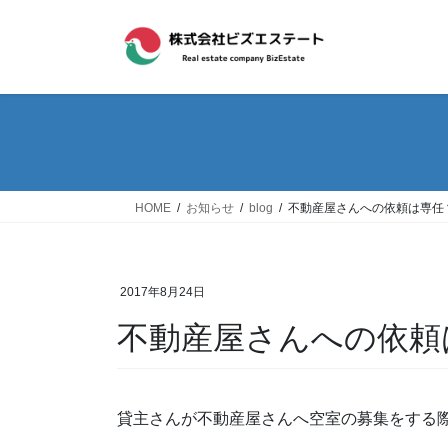
コ
ナ
ン
ビ
テ
ゲ
ン
ー
ツ
シ
へ
ョ
ス
ン
キ
に
ッ
移
HOME
お知らせ
blog
不動産屋さんへの依頼は専任
プ
動
2017年8月24日
不動産屋さんへの依頼
貸主さんが不動産屋さんへ空室の募集をする